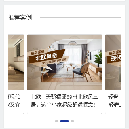
推荐案例
105㎡现代
北欧 · 天骄福邸89㎡北欧风三
轻奢 · 
柔软又宜
居，这个小家超级舒适惬意！
轻奢二