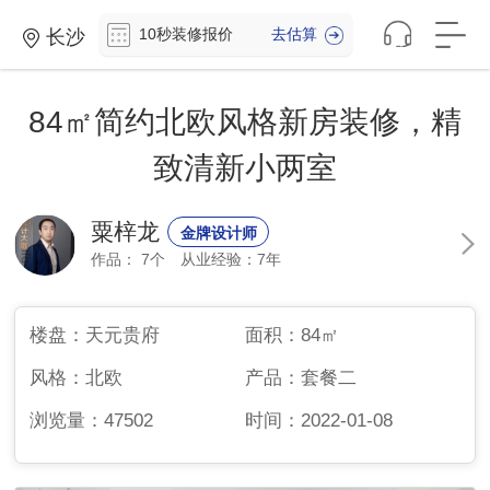
10
秒
装
修
报
价
去估算
长沙
84㎡简约北欧风格新房装修，精
致清新小两室
粟梓龙
金牌设计师
作品： 7个
从业经验：7年
楼盘：
天元贵府
面积：
84㎡
风格：
北欧
产品：
套餐二
浏览量：
47502
时间：
2022-01-08