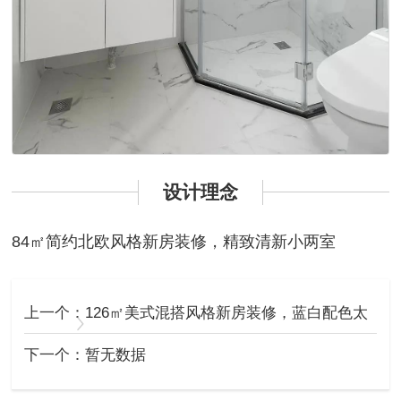
设计理念
84㎡简约北欧风格新房装修，精致清新小两室
上一个：
126㎡美式混搭风格新房装修，蓝白配色太
清爽了..
下一个：暂无数据