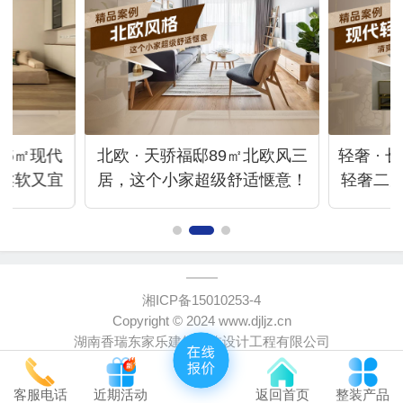
105㎡现代
北欧 · 天骄福邸89㎡北欧风三
轻奢 · 
柔软又宜
居，这个小家超级舒适惬意！
轻奢二
湘ICP备15010253-4
Copyright © 2024 www.djljz.cn
湖南香瑞东家乐建筑装饰设计工程有限公司
客服电话
近期活动
返回首页
整装产品