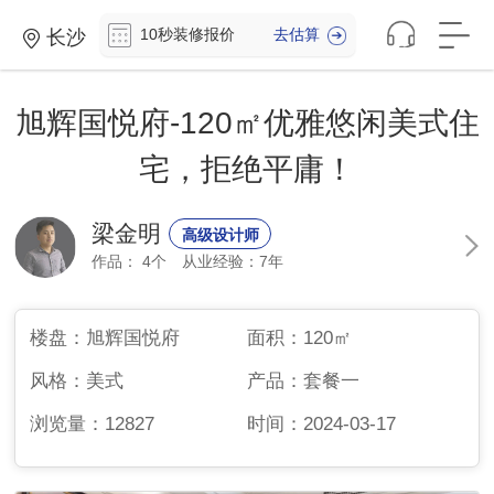
10
秒
装
修
报
价
去估算
长沙
旭辉国悦府-120㎡优雅悠闲美式住
宅，拒绝平庸！
梁金明
高级设计师
作品： 4个
从业经验：7年
楼盘：
旭辉国悦府
面积：
120㎡
风格：
美式
产品：
套餐一
浏览量：
12827
时间：
2024-03-17