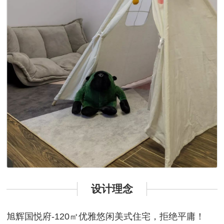
设计理念
旭辉国悦府-120㎡优雅悠闲美式住宅，拒绝平庸！