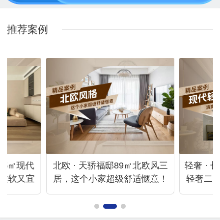
推荐案例
105㎡现代
北欧 · 天骄福邸89㎡北欧风三
轻奢 · 
柔软又宜
居，这个小家超级舒适惬意！
轻奢二